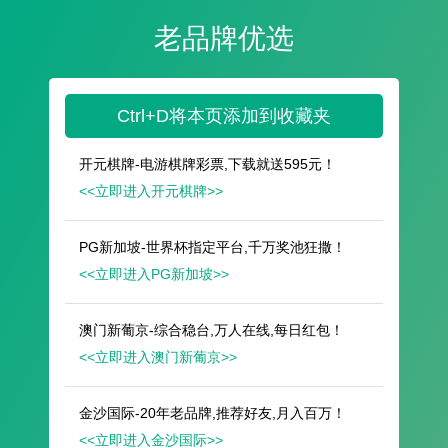
遥想公瑾当年，小乔初嫁了，雄姿英发。
羽扇纶巾，谈笑间，樯橹灰飞烟灭。
故国神游，多情应笑我，早生华发。
人生如梦，一尊还酹江月。